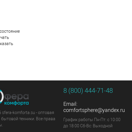
 состояние
учать
указать
8 (800) 444-71-48
Email:
comfortsphere@yandex.ru
 sfera-komforta.su - оптовая
 бытовой техники. Все права
График работы Пн-Пт: с 10:00
ы.
до 18:00 Сб-Вс: Выходной