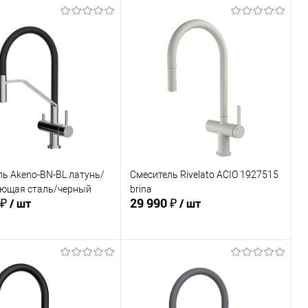
ь Akeno-BN-BL латунь/
Смеситель Rivelato ACIO 1927515
ющая сталь/черный
brina
 ₽
29 990 ₽
/ шт
/ шт
В корзину
В корзину
ь в 1 клик
Сравнение
Купить в 1 клик
Сравнение