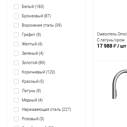
Белый
(183)
Бронзовый
(87)
Вороненая сталь
(39)
Смеситель Omoik
Графит
(9)
C латунь/хром
Желтый
(4)
17 988 ₽
/ шт
Зеленый
(4)
Золотой
(89)
В 
Коричневый
(120)
Красный
(5)
Купить в 1 кл
Латунь
(9)
В избранное
Медный
(4)
Нержавеющая сталь
(227)
Розовый
(3)