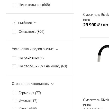
Нет в наличии
(668)
Смеситель Rivel
nero
Тип прибора
29 990 ₽
/ шт
Смеситель
(896)
В 
Установка и подключение
На раковину
(1)
Купить в 1 кл
На столешницу / на мойку
(63)
В избранное
Страна-производитель
Германия
(77)
Смеситель Rivel
Италия
(17)
brina
Китай
(525)