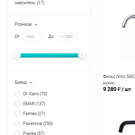
смеситель.
(17)
Розница
От
До
Фильс (Vils) 56
Бренд
кухни
9 280 ₽
/ шт
Dr. Gans
(70)
EMAR
(137)
Falmec
(27)
В 
Florentina
(250)
Купить в 1 кл
Franke
(57)