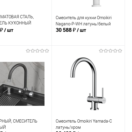
, МАТОВАЯ СТАЛЬ,
Смеситель для кухни Omoikiri
ЕЛЬ КУХОННЫЙ
Nagano-P-WH латунь/белый
 ₽
30 588 ₽
 SPACE
/ шт
/ шт
В корзину
В корзину
ь в 1 клик
Сравнение
Купить в 1 клик
Сравнение
ранное
В избранное
В наличии
В наличии
ЕРНЫЙ, СМЕСИТЕЛЬ
Смеситель Omoikiri Yamada-C
ЫЙ
латунь/хром