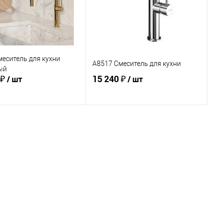
еситель для кухни
A8517 Смеситель для кухни
ый
 ₽
15 240 ₽
/ шт
/ шт
В корзину
В корзину
ь в 1 клик
Сравнение
Купить в 1 клик
Сравнение
ранное
В избранное
В наличии
В наличии