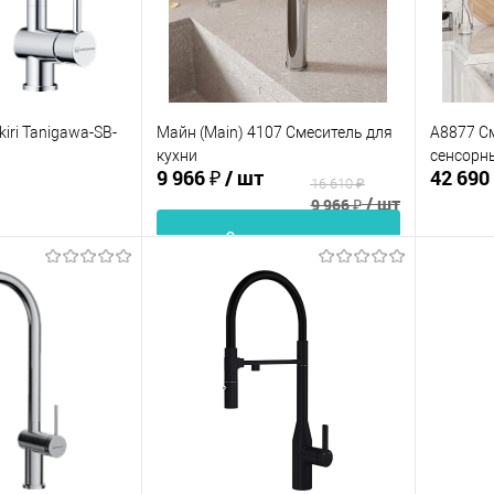
iri Tanigawa-SB-
Майн (Main) 4107 Смеситель для
A8877 См
кухни
сенсорн
9 966 ₽
/ шт
42 690
16 610 ₽
/ шт
9 966 ₽
В корзину
корзину
Купить в 1 клик
Сравнение
ик
Сравнение
Купит
В избранное
В наличии
В изб
В наличии