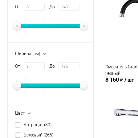
От
До
Купить в 1 кл
В избранное
Ширина (см)
От
До
Смеситель Gran
черный
8 160 ₽
/ шт
В 
Цвет
Купить в 1 кл
Антрацит
(80)
В избранное
Бежевый
(265)