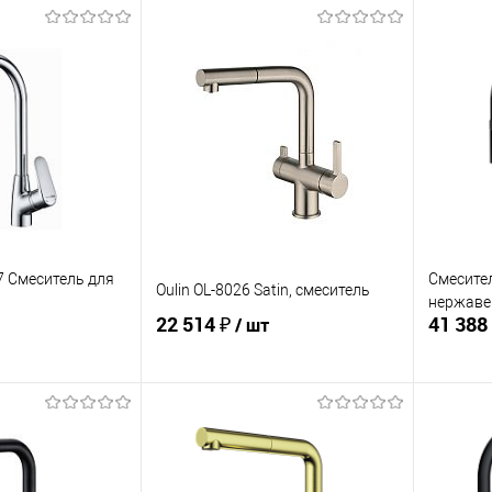
07 Смеситель для
Смесител
Oulin OL-8026 Satin, смеситель
нержаве
22 514 ₽
41 388
/ шт
корзину
В корзину
ик
Сравнение
Купить в 1 клик
Сравнение
Купит