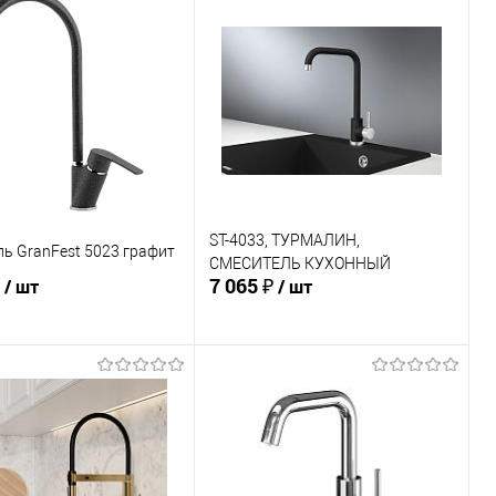
ь в 1 клик
Сравнение
Купить в 1 клик
Сравнение
ранное
В избранное
В наличии
В наличии
ST-4033, ТУРМАЛИН,
ь GranFest 5023 графит
СМЕСИТЕЛЬ КУХОННЫЙ
7 065 ₽
/ шт
/ шт
В корзину
В корзину
ь в 1 клик
Сравнение
Купить в 1 клик
Сравнение
ранное
В избранное
В наличии
В наличии