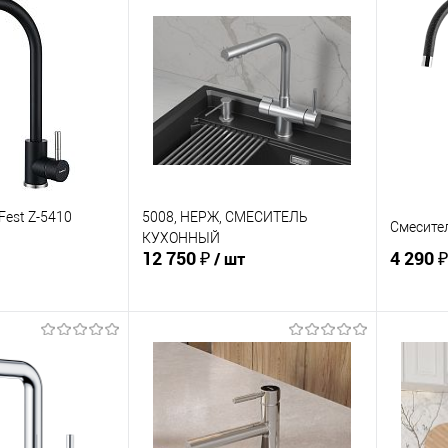
Купить в 1 клик
Сравнение
ик
Сравнение
Купит
В избранное
В наличии
В изб
В наличии
Fest Z-5410
5008, НЕРЖ, СМЕСИТЕЛЬ
Смесител
КУХОННЫЙ
12 750 ₽
4 290 ₽
/ шт
корзину
В корзину
ик
Сравнение
Купить в 1 клик
Сравнение
Купит
В избранное
В изб
В наличии
В наличии