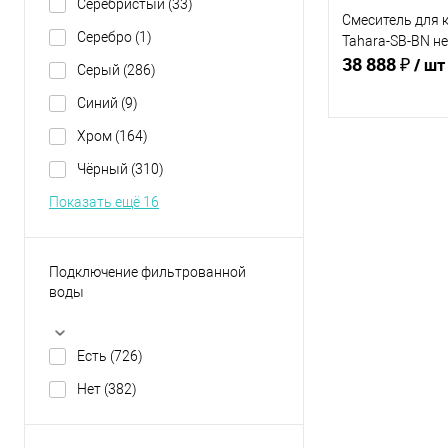
Серебристый
(33)
Смеситель для к
Серебро
(1)
Tahara-SB-BN не
38 888 ₽
нержавеющая с
/ шт
Серый
(286)
Синий
(9)
Хром
(164)
В 
Чёрный
(310)
Показать ещё 16
Купить в 1 кл
В избранное
Подключение фильтрованной
воды
Есть
(726)
Нет
(382)