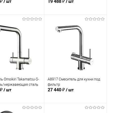
 ₽
19 488 ₽
/ шт
/ шт
В корзину
В корзину
ь в 1 клик
Сравнение
Купить в 1 клик
Сравнение
ранное
В избранное
В наличии
В наличии
ь Omoikiri Takamatsu-S-
A8917 Смеситель для кухни под
нь/нержавеющая сталь
фильтр
 ₽
27 440 ₽
/ шт
/ шт
В корзину
В корзину