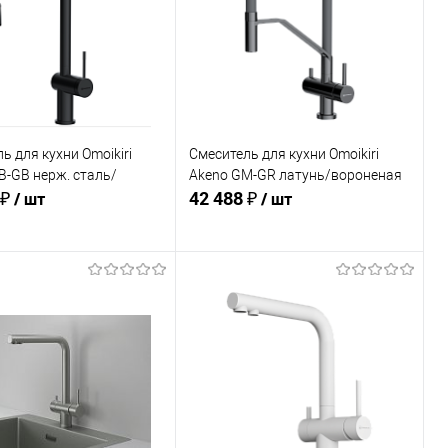
ранное
В избранное
В наличии
В наличии
ь для кухни Omoikiri
Смеситель для кухни Omoikiri
B-GB нерж. сталь/
Akeno GM-GR латунь/вороненая
 ₽
42 488 ₽
/ шт
сталь/leningrad grey
/ шт
В корзину
В корзину
ь в 1 клик
Сравнение
Купить в 1 клик
Сравнение
ранное
В избранное
В наличии
В наличии