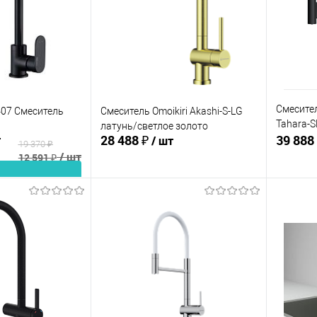
В избранное
В изб
В наличии
В наличии
Смесител
407 Смеситель
Смеситель Omoikiri Akashi-S-LG
Tahara-S
латунь/светлое золото
т
28 488 ₽
39 888
/ шт
графит
19 370 ₽
/ шт
12 591 ₽
корзину
В корзину
ик
Сравнение
Купить в 1 клик
Сравнение
Купит
В наличии
В избранное
В изб
В наличии