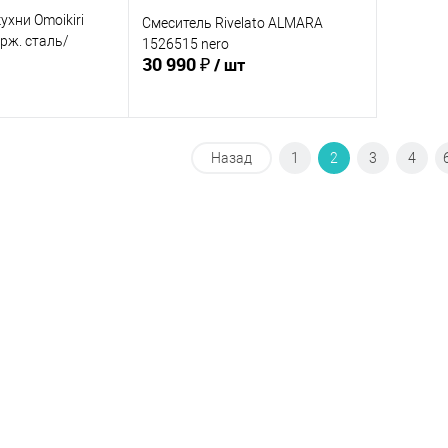
ухни Omoikiri
Смеситель Rivelato ALMARA
рж. сталь/
1526515 nero
30 990 ₽
таль
/ шт
корзину
Нет в наличии
Назад
1
2
3
4
ик
Сравнение
Сравнение
В избранное
Недоступно
В наличии