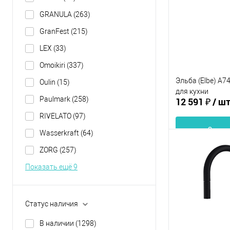
В избранное
GRANULA
(263)
GranFest
(215)
LEX
(33)
Omoikiri
(337)
Эльба (Elbe) A7
Oulin
(15)
для кухни
Paulmark
(258)
12 591 ₽
/ ш
RIVELATO
(97)
В 
Wasserkraft
(64)
ZORG
(257)
Купить в 1 кл
Показать ещё 9
В избранное
Статус наличия
В наличии
(1298)