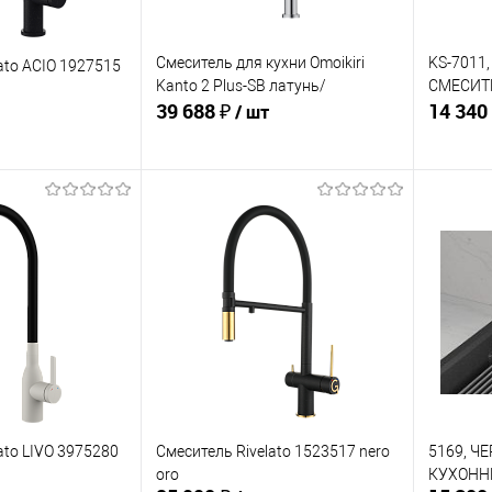
Смеситель для кухни Omoikiri
KS-7011
ato ACIO 1927515
Kanto 2 Plus-SB латунь/
СМЕСИТ
39 688 ₽
14 340
нержавеющая сталь/белый
/ шт
KITCHEN
корзину
В корзину
ик
Сравнение
Купить в 1 клик
Сравнение
Купит
В избранное
В изб
В наличии
В наличии
ato LIVO 3975280
Смеситель Rivelato 1523517 nero
5169, Ч
oro
КУХОНН