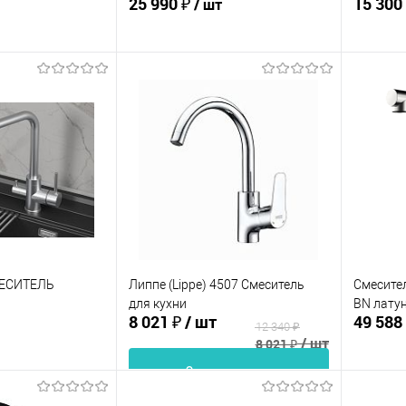
25 990 ₽
15 300
/ шт
корзину
Нет в наличии
ик
Сравнение
Сравнение
Купит
В избранное
Недоступно
В изб
В наличии
МЕСИТЕЛЬ
Липпе (Lippe) 4507 Смеситель
Смесител
для кухни
BN лату
8 021 ₽
/ шт
49 588
12 340 ₽
/ шт
8 021 ₽
В корзину
корзину