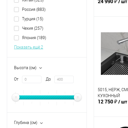
24 990 ₽
/ шт
Россия
(883)
Турция
(15)
В 
Чехия
(257)
Япония
(189)
Купить в 1 кл
Показать ещё 2
В избранное
Высота (см)
От
До
5015, НЕРЖ, С
КУХОННЫЙ
12 750 ₽
/ шт
Глубина (см)
В 